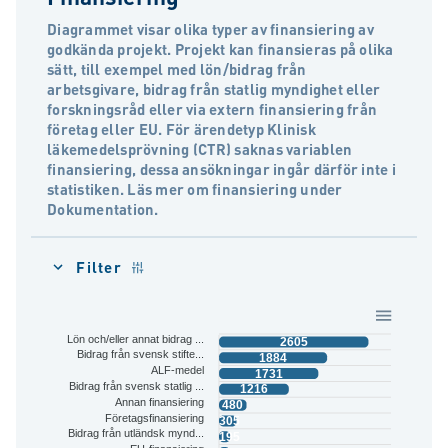
Diagrammet visar olika typer av finansiering av
godkända projekt. Projekt kan finansieras på olika
sätt, till exempel med lön/bidrag från
arbetsgivare, bidrag från statlig myndighet eller
forskningsråd eller via extern finansiering från
företag eller EU. För ärendetyp Klinisk
läkemedelsprövning (CTR) saknas variablen
finansiering, dessa ansökningar ingår därför inte i
statistiken. Läs mer om finansiering under
Dokumentation.
Filter
Lön och/eller annat bidrag ...
2605
Bidrag från svensk stifte...
1884
ALF-medel
1731
Bidrag från svensk statlig ...
1216
Annan finansiering
480
Företagsfinansiering
305
Bidrag från utländsk mynd...
195