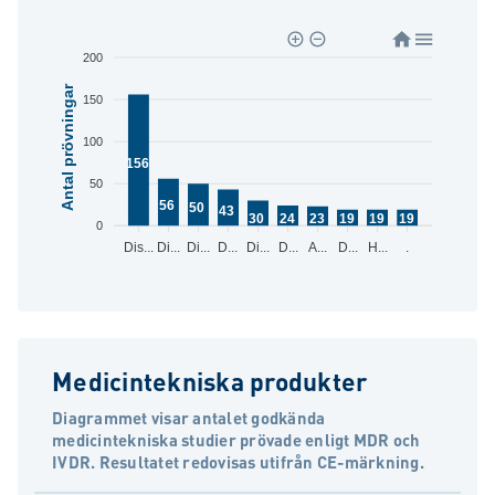
200
Antal prövningar
150
100
156
50
56
50
43
30
24
23
19
19
19
0
Dis...
Di...
Di...
D...
Di...
D...
A...
D...
H...
.
Medicintekniska produkter
Diagrammet visar antalet godkända
medicintekniska studier prövade enligt MDR och
IVDR. Resultatet redovisas utifrån CE-märkning.