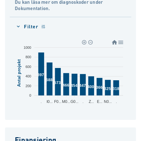
Du kan läsa mer om diagnoskoder under
Dokumentation.
Filter
1000
800
Antal projekt
600
897
400
688
573
466
454
447
200
400
366
325
318
0
.
I0...
F0...
M0...
G0...
.
Z...
E...
N0...
.
Finansiering