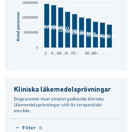
150000000
Antal personer
100000000
145853645
141419465
133648227
119322508
111656575
50000000
100196034
97149975
85968952
82941045
76327307
0
Z...
E...
N0...
I0...
F0...
.
G0...
M0...
.
.
Kliniska läkemedelsprövningar
Diagrammet visar antalet godkända kliniska
läkemedelsprövningar utifrån terapeutiskt
område.
Filter