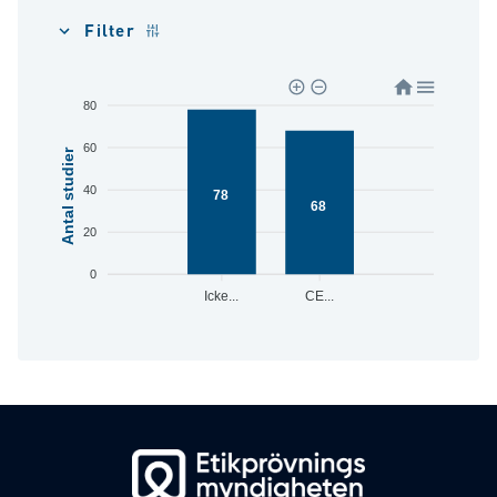
Filter
80
60
Antal studier
40
78
68
20
0
Icke...
CE...